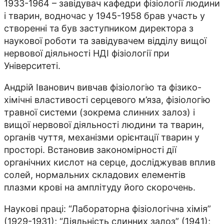
1933-1964 – завідувач кафедри фізіології людини
і тварин, водночас у 1945-1958 брав участь у
створенні та був заступником директора з
наукової роботи та завідувачем відділу вищої
нервової діяльності НДІ фізіології при
Університеті.
Андрій Іванович вивчав фізіологію та фізико-
хімічні властивості серцевого м’яза, фізіологію
травної системи (зокрема слинних залоз) і
вищої нервової діяльності людини та тварин,
органів чуття, механізми орієнтації тварин у
просторі. Встановив закономірності дії
органічних кислот на серце, досліджував вплив
солей, нормальних складових елементів
плазми крові на амплітуду його скорочень.
Наукові праці: “Лабораторна фізіологічна хімія”
(1929-1931); “Діяльність слинних залоз” (1941);