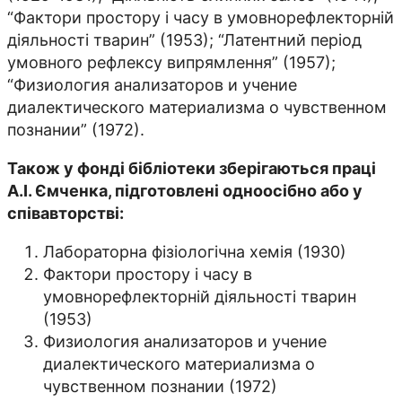
“Фактори простору і часу в умовнорефлекторній
діяльності тварин” (1953); “Латентний період
умовного рефлексу випрямлення” (1957);
“Физиология анализаторов и учение
диалектического материализма о чувственном
познании” (1972).
Також у фонді бібліотеки зберігаються праці
А.І. Ємченка, підготовлені одноосібно або у
співавторстві:
Лабораторна фізіологічна хемія (1930)
Фактори простору і часу в
умовнорефлекторній діяльності тварин
(1953)
Физиология анализаторов и учение
диалектического материализма о
чувственном познании (1972)