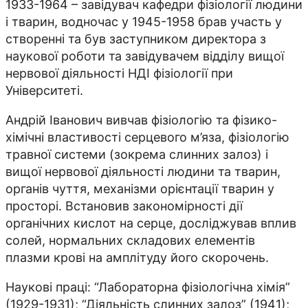
1933-1964 – завідувач кафедри фізіології людини
і тварин, водночас у 1945-1958 брав участь у
створенні та був заступником директора з
наукової роботи та завідувачем відділу вищої
нервової діяльності НДІ фізіології при
Університеті.
Андрій Іванович вивчав фізіологію та фізико-
хімічні властивості серцевого м’яза, фізіологію
травної системи (зокрема слинних залоз) і
вищої нервової діяльності людини та тварин,
органів чуття, механізми орієнтації тварин у
просторі. Встановив закономірності дії
органічних кислот на серце, досліджував вплив
солей, нормальних складових елементів
плазми крові на амплітуду його скорочень.
Наукові праці: “Лабораторна фізіологічна хімія”
(1929-1931); “Діяльність слинних залоз” (1941);