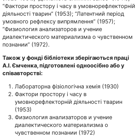
“Фактори простору і часу в умовнорефлекторній
діяльності тварин” (1953); “Латентний період
умовного рефлексу випрямлення” (1957);
“Физиология анализаторов и учение
диалектического материализма о чувственном
познании” (1972).
Також у фонді бібліотеки зберігаються праці
А.І. Ємченка, підготовлені одноосібно або у
співавторстві:
Лабораторна фізіологічна хемія (1930)
Фактори простору і часу в
умовнорефлекторній діяльності тварин
(1953)
Физиология анализаторов и учение
диалектического материализма о
чувственном познании (1972)