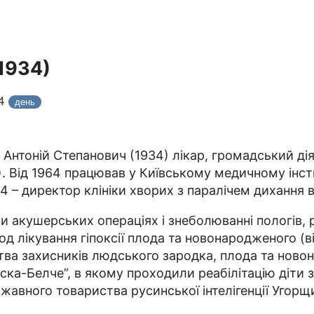
1934)
24
день
Антоній Степанович (1934) лікар, громадський ді
7). Від 1964 працював у Київському медичному інс
04 – директор клініки хворих з паралічем дихання в 
 акушерських операціях і знеболюванні пологів, ре
 лікування гіпоксії плода та новонародженого (в
ства захисників людського зародка, плода та ново
ка-Бел­че”, в якому проходили реабілітацію діти 
жавного товариства русинської інтелігенції Угорщи