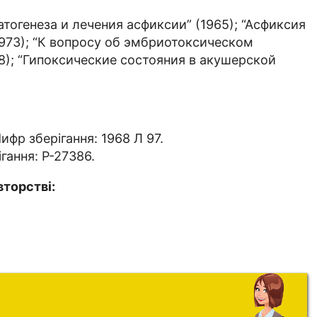
атогенеза и лечения асфиксии” (1965); “Асфиксия
1973); “К вопросу об эмбриотоксическом
); “Гипоксические состояния в акушерской
р зберігання: 1968 Л 97.
ання: Р-27386.
вторстві: