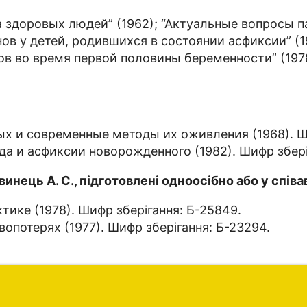
а здоровых людей” (1962); “Актуальные вопросы п
ов у детей, родившихся в состоянии асфиксии” (
в во время первой половины беременности” (1978
 и современные методы их оживления (1968). Шиф
 и асфиксии новорожденного (1982). Шифр зберіг
инець А. С., підготовлені одноосібно або у співа
ике (1978). Шифр зберігання: Б-25849.
потерях (1977). Шифр зберігання: Б-23294.