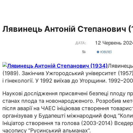
Лявинець Антоній Степанович (
12 Червень 20
ДАТА:
ЮВІЛЕЇ
Лявинець 
(1989). Закінчив Ужгородський університет (195
і гінекології. У 1992 виїхав до Угорщини. 1992–20
Наукові дослідження присвячені безпеці плоду при
станах плода та новонародженого. Розробив метод
після аварії на ЧАЕС ініціював створення товари
організував у Будапешті міжнародний фонд “Колис
Ініціатор створення та голова (2003-2014) Вседер
часопису “Русинський альманах”.