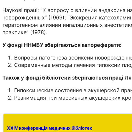
Наукові праці: “К вопросу о влиянии андаксина н
новорожденных” (1969); “Экскреция катехоламин
тератогенном влиянии ингаляционных анестетико
практике” (1978).
У фонді ННМБУ зберігаються автореферати:
Вопросы патогенеза асфиксии новорожденных
Современные методы лечения гипоксии плода
Також у фонді бібліотеки зберігаються праці Ляв
Гипоксические состояния в акушерской практ
Реанимация при массивных акушерских крово
XXIV конференція медичних бібліотек