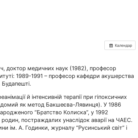
Календар
яч, доктор медичних наук (1982), професор
титуті: 1989-1991 – професор кафедри акушерства
Бу­­дапешті.
анімації й інтенсивній терапії при гіпоксичних
ідомий як метод Бакше­­єва-Лявинця). У 1986
народженого “Братство Колиска”, у 1992
з родин, постраждалих унаслідок аварії на ЧАЕС.
ни ім. А. Годинки, журналу “Русинський світ” і