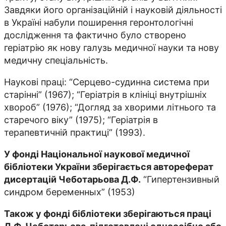
Завдяки його органiзацiйнiй і науковiй дiяльностi
в Українi набули поширення геронтологiчнi
дослiдження та фактично було створено
герiатрiю як нову галузь медичної науки та нову
медичну спецiальнiсть.
Наукові праці:
“Серцево-судинна система при
старiннi” (1967); “Герiатрiя в клiнiцi внутрiшнiх
хвороб” (1976); “Догляд за хворими лiтнього та
старечого вiку” (1975); “Герiатрiя в
терапевтичнiй практицi” (1993).
У фонді Національної наукової медичної
бібліотеки України зберігається автореферат
дисертацій Чеботарьова Д.Ф.
“Гипертензивный
синдром беременных” (1953)
Також у фонді бібліотеки зберігаються праці