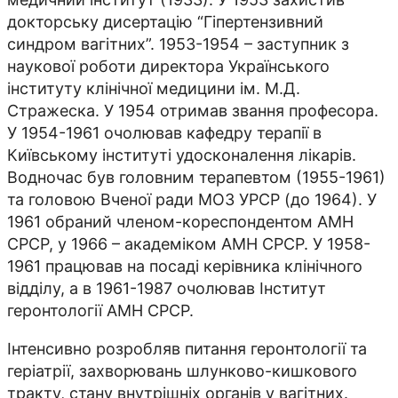
докторську дисертацiю “Гiпертензивний
синдром вагiтних”. 1953-1954 – заступник з
наукової роботи директора Українського
iнституту клiнiчної медицини iм. М.Д.
Стражеска. У 1954 отримав звання професора.
У 1954-1961 очолював кафедру терапiї в
Київському iнститутi удосконалення лiкарiв.
Водночас був головним терапевтом (1955-1961)
та головою Вченої ради МОЗ УРСР (до 1964). У
1961 обраний членом-кореспондентом АМН
СРСР, у 1966 – академiком АМН СРСР. У 1958-
1961 працював на посадi керiвника клiнiчного
вiддiлу, а в 1961-1987 очолював Iнститут
геронтології АМН СРСР.
Інтенсивно розробляв питання геронтології та
геріатрії, захворювань шлунково-кишкового
тракту, стану внутрішніх органів у вагітних.