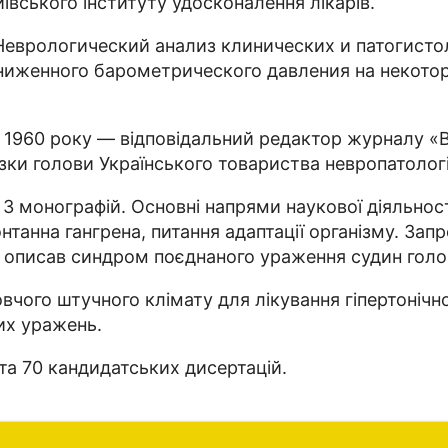
ївського інституту удосконалення лікарів.
Неврологический анализ клинических и патогисто
ониженного барометрического давления на некото
 1960 року — відповідальний редактор журналу «В
ки голови Українського товариства невропатологів 
3 монографій. Основні напрями наукової діяльност
онтанна гангрена, питання адаптації організму. Зап
к, описав синдром поєднаного ураження судин голов
чого штучного клімату для лікування гіпертонічної
их уражень.
та 70 кандидатських дисертацій.