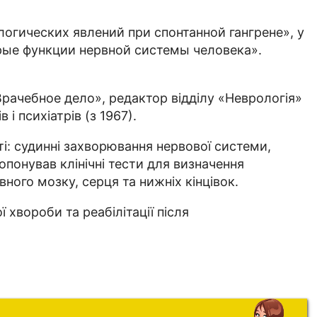
логических явлений при спонтанной гангрене», у
рые функции нервной системы человека».
рачебное дело», редактор відділу «Неврологія»
і психіатрів (з 1967).
і: судинні захворювання нервової системи,
ропонував клінічні тести для визначення
ного мозку, серця та нижніх кінцівок.
 хвороби та реабілітації після