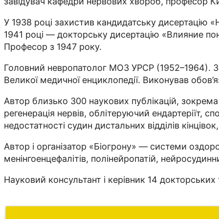
завідувач кафедри нервових хвороб, професор Ки
У 1938 році захистив кандидатську дисертацію «
1941 році — докторську дисертацію «Влияние п
Професор з 1947 року.
Головний невропатолог МОЗ УРСР (1952–1964). З
Великої медичної енциклопедії. Виконував обов’яз
Автор близько 300 наукових публікацій, зокрема 
регенерація нервів, облітеруючий ендартеріїт, сп
недостатності судин дистальних відділів кінціво
Автор і організатор «Біогрону» — системи оздоров
менінгоенцефалітів, полінейропатій, нейросудинн
Науковий консультант і керівник 14 докторських 