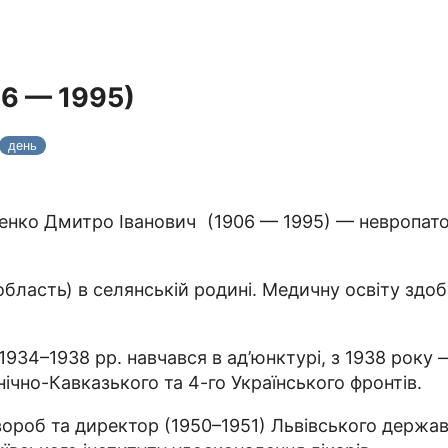
6 — 1995)
день
енко Дмитро Іванович (1906 — 1995) — невропатол
область) в селянській родині. Медичну освіту здоб
1934–1938 рр. навчався в ад’юнктурі, з 1938 року
нічно-Кавказького та 4-го Українського фронтів.
вороб та директор (1950–1951) Львівського держав