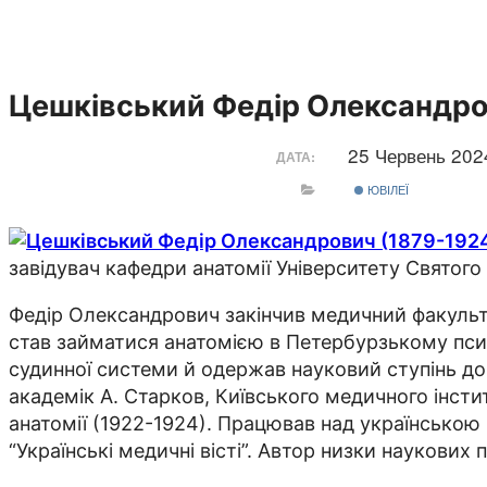
Цешківський Федір Олександро
25 Червень 20
ДАТА:
ЮВІЛЕЇ
завідувач кафедри анатомії Університету Святог
Федір Олександрович закінчив медичний факультет
став займатися анатомією в Петербурзькому психо
судинної системи й одержав науковий ступінь д
академік А. Старков, Київського медичного інсти
анатомії (1922-1924). Працював над українською
“Українські медичні вісті”. Автор низки наукових 