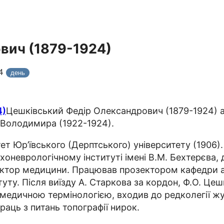
вич (1879-1924)
24
день
Цешківський Федір Олександрович (1879-1924) а
о Володимира (1922-1924).
 Юр’ївського (Дерптського) університету (1906). 
неврологічному інституті імені В.М. Бехтерєва, де
октор медицини. Працював прозектором кафедри ан
туту. Після виїзду А. Старкова за кордон, Ф.О. Ц
 медичною термінологією, входив до редколегії ж
праць з питань топографії нирок.