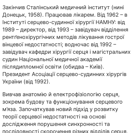
Закінчив Сталінський медичний інститут (нині
Донецьк, 1958). Працював лікарем. Від 1962 – в
Інституті серцево-судинної хірургії НАМНУ: від
1989 – директор, від 1993 – завідувач відділення
рентґенохірургічних методів лікування гострої
вінцевої недостатності; водночас від 1992 –
завідувач кафедри хірургії серця і магістральних
судин Національної медичної академії
післядипломної освіти (обидва – Київ).
Президент Асоціації серцево-судинних хірургів
України (від 1992).
Вивчав анатомію й електрофізіологію серця,
зокрема будову та функціонування серцевого
м’яза. Започаткував новий підхід у розвитку
теорії серцевої недостатності на основі
дослідження порушення синхронності та
послідовності скорочення різних відділів серця,