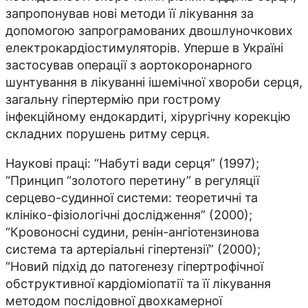
запропонував нові методи її лікування за
допомогою запрограмованих двошлуночкових
електрокардіостимуляторів. Уперше в Україні
застосував операції з аортокоронарного
шунтування в лікуванні ішемічної хвороби серця,
загальну гіпертермію при гострому
інфекційному ендокардиті, хірургічну корекцію
складних порушень ритму серця.
Наукові праці: “Набуті вади серця” (1997);
“Принцип “золотого перетину” в регуляції
серцево-судинної системи: теоретичні та
клініко-фізіологічні дослідження” (2000);
“Кровоносні судини, ренін-ангіотензинова
система та артеріальні гіпертензії” (2000);
“Новий підхід до патогенезу гіпертрофічної
обструктивної кардіоміопатії та її лікування
методом послідовної двохкамерної