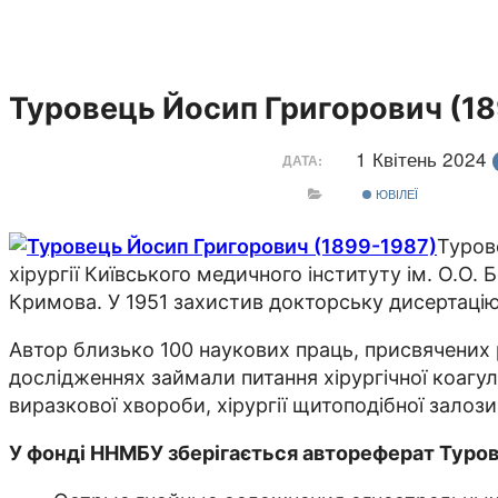
Туровець Йосип Григорович (1
1 Квітень 2024
ДАТА:
ЮВІЛЕЇ
Туров
хірургії Київського медичного інституту ім. О.О. 
Кримова. У 1951 захистив докторську дисертацію
Автор близько 100 наукових праць, присвячених рі
дослідженнях займали питання хірургічної коагул
виразкової хвороби, хірургії щитоподібної залози
У фонді ННМБУ зберігається автореферат Туровц