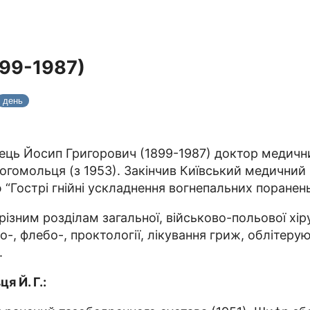
899-1987)
день
ець Йосип Григорович (1899-1987) доктор медични
Богомольця (з 1953). Закінчив Київський медичний ін
 “Гострі гнійні ускладнення вогнепальних поранен
зним розділам загальної, військово-польової хірур
о-, флебо-, проктології, лікування гриж, облітеру
.
я Й. Г.: