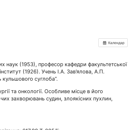
Календар
х наук (1953), професор кафедри факультетської
ститут (1926). Учень І.А. Зав’ялова, А.П.
ь кульшового суглоба”.
гії та онкології. Особливе місце в його
ючих захворювань судин, злоякісних пухлин,