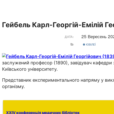
Гейбель Карл-Георгій-Емілій Ге
25 Вересень 2
ДАТА:
ЮВІЛЕЇ
заслужений професор (1890), завідувач кафедри з
Київського університету.
Представник експериментального напряму у викл
організму.
XXIV конференція медичних бібліотек