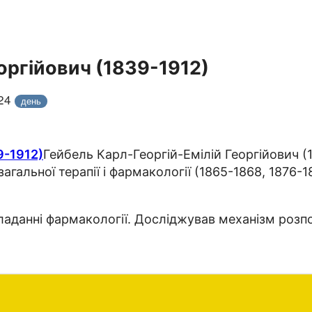
оргійович (1839-1912)
024
день
Гейбель Карл-Георгій-Емілій Георгійович (
агальної терапії і фармакології (1865-1868, 1876-
аданні фармакології. Досліджував механізм розпо