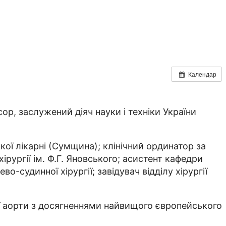
Календар
ор, заслужений діяч науки і техніки України
кої лікарні (Сумщина); клінічний ординатор за
хірургії ім. Ф.Г. Яновського; асистент кафедри
-судинної хірургії; завідувач відділу хірургії
ної аорти з досягненнями найвищого європейсь­кого