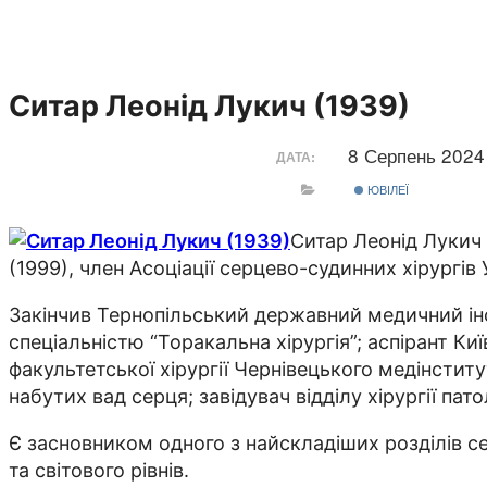
Ситар Леонід Лукич (1939)
8 Серпень 202
ДАТА:
ЮВІЛЕЇ
Ситар Леонід Лукич 
(1999), член Асоціації серцево-судинних хірургів 
Закінчив Тернопільський державний медичний інст
спеціальністю “Торакальна хірургія”; аспірант Киї
факультетської хірургії Чернівецького медінститут
набутих вад серця; завідувач відділу хірургії пато
Є засновником одного з найскладіших розділів сер
та світового рівнів.