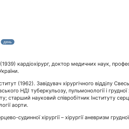
4
день
(1939) кардіохірург, доктор медичних наук, профес
України.
итут (1962). Завідувач хірургічного відділу Свесь
вського НДІ туберкульозу, пульмонології і грудної 
у; старший науковий співробітник Інституту серцево
логії аорти.
цево-­судинної хірургії – хірургії аневризм груд