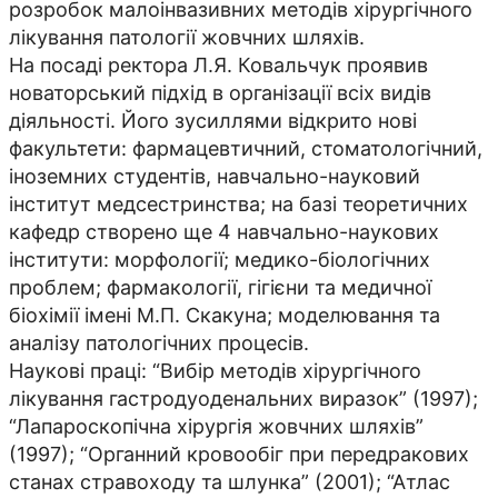
розробок малоінвазивних методів хірургічного
лікування патології жовчних шляхів.
На посаді ректора Л.Я. Ковальчук проявив
новаторський підхід в організації всіх видів
діяльності. Його зусиллями відкрито нові
факультети: фармацевтичний, стоматологічний,
іноземних студентів, навчально-науковий
інститут медсестринства; на базі теоретичних
кафедр створено ще 4 навчально-наукових
інститути: морфології; медико-біологічних
проблем; фармакології, гігієни та медичної
біохімії імені М.П. Скакуна; моделювання та
аналізу патологічних процесів.
Наукові праці: “Вибір методів хірургічного
лікування гастродуоденальних виразок” (1997);
“Лапароскопічна хірургія жовчних шляхів”
(1997); “Органний кровообіг при передракових
станах стравоходу та шлунка” (2001); “Атлас