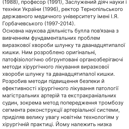
(1988), професор (1991), Заслужений діяч науки і
техніки України (1996), ректор Тернопільського
державного медичного університету імені І.Я.
Горбачевського (1997-2014).
Основна наукова діяльність булла пов’язана з
вивченням фундаментальних проблем
виразкової хвороби шлунку та дванадцятипалої
кишки. Ним розроблено оригінальні,
патофізіологічно обгрунтовані органозберігаючі
методи хірургічного лікування виразкової
хвороби шлунку та дванадцятипалої кишки.
Розробив методи підвищення безпеки й
ефективності хірургічного лікування патології
магістральних артерій та екстракраніальних
судин, зокрема метод попередження тромбозу
сегмента реконструкції артеріальної системи,
приділяв велику увагу новітнім технологіям у
хірургічній практиці. Йому належить низка