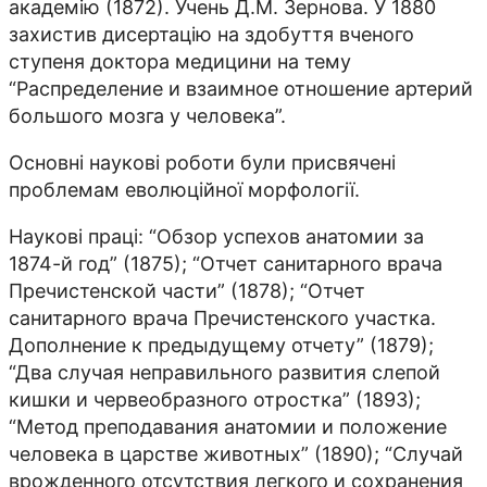
академію (1872). Учень Д.М. Зернова. У 1880
захистив дисертацію на здобуття вченого
ступеня доктора медицини на тему
“Распределение и взаимное отношение артерий
большого мозга у человека”.
Основні наукові роботи були присвячені
проблемам еволюційної морфології.
Наукові праці: “Обзор успехов анато­мии за
1874-й год” (1875); “Отчет санитарного врача
Пречистенс­кой части” (1878); “От­чет
санитарного врача Пречистенского участ­ка.
Дополнение к предыдущему отчету” (1879);
“Два случая неправильного развития слепой
кишки и червеобразного отростка” (1893);
“Метод преподавания анатомии и по­ложение
человека в царстве животных” (1890); “Случай
врожденного отсутствия легкого и сохранения