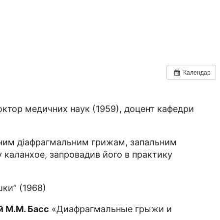
Календар
октор медичних наук (1959), доцент кафедри
еним діафрагмальним грижам, запальним
 каланхое, запровадив його в практику
ки” (1968)
й М.М. Басс
«Диафрагмальные грыжи и