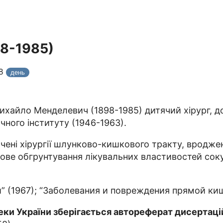
8-1985)
28
день
ихайло Менделевич (1898-1985) дитячий хірург, д
ичного інституту (1946-1963).
чені хірургії шлунково-кишкового тракту, вродж
ове обгрунтування лікувальних властивостей соку
й” (1967); “Заболевания и повреждения прямой киш
теки України зберігається автореферат дисертаці