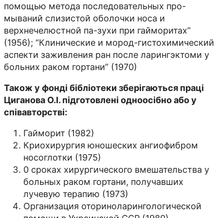
помощью метода последовательных про-
мываний слизистой оболочки носа и
верхнечелюстной па-зухи при гайморитах”
(1956); “Клинические и мород-гистохимический
аспекти заживления ран после ларингэктоми у
больних раком гортани” (1970)
Також у фонді бібліотеки зберігаються праці
Циганова О.І. підготовлені одноосібно або у
співавторстві:
Гайморит (1982)
Криохирургия юношеских ангиофибром
носоглотки (1975)
0 сроках хирургического вмешательства у
больных раком гортани, получавших
лучевую терапию (1973)
Организация оториноларингологической