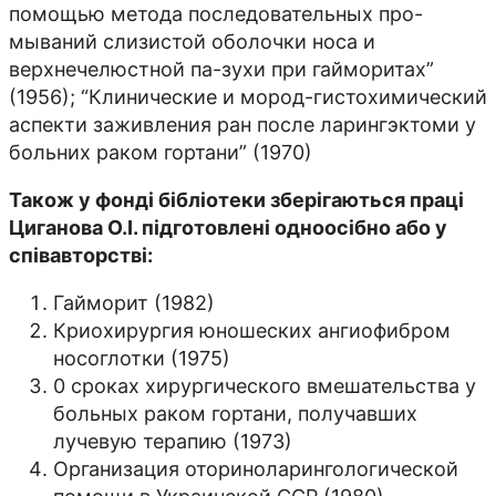
помощью метода последовательных про-
мываний слизистой оболочки носа и
верхнечелюстной па-зухи при гайморитах”
(1956); “Клинические и мород-гистохимический
аспекти заживления ран после ларингэктоми у
больних раком гортани” (1970)
Також у фонді бібліотеки зберігаються праці
Циганова О.І. підготовлені одноосібно або у
співавторстві:
Гайморит (1982)
Криохирургия юношеских ангиофибром
носоглотки (1975)
0 сроках хирургического вмешательства у
больных раком гортани, получавших
лучевую терапию (1973)
Организация оториноларингологической