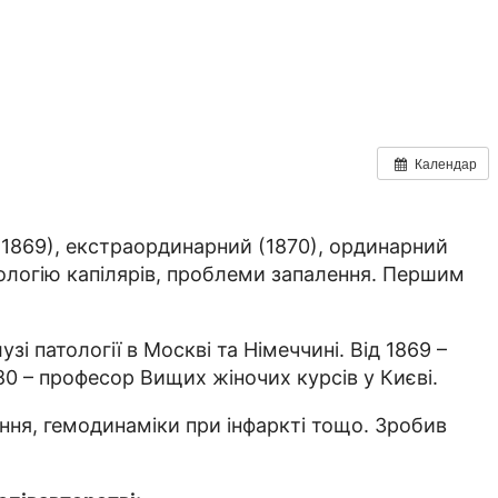
Календар
 (1869), екстраординарний (1870), ординарний
зіологію капілярів, проблеми запалення. Першим
і патології в Москві та Німеччині. Від 1869 –
880 – професор Вищих жіночих курсів у Києві.
ення, гемодинаміки при інфаркті тощо. Зробив