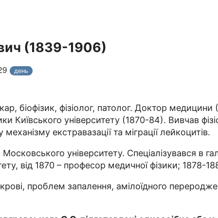
вич (1839-1906)
029
день
ар, біофізик, фізіолог, патолог. Доктор медицини
ики Київського університету (1870-84). Вивчав фі
механізму екстравазації та міграції лейкоцитів.
осковського університету. Спеціалізувався в галуз
тету, від 1870 – професор медичної фізики; 1878-1
ії крові, проблем запалення, амілоїдного переродж