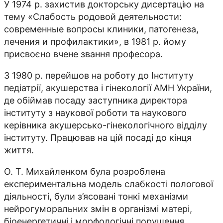
У 1974 р. захистив докторську дисертацію на
тему «Слабость родовой деятельности:
современные вопросы клиники, патогенеза,
лечения и профилактики», в 1981 р. йому
присвоєно вчене звання професора.
3 1980 р. перейшов на роботу до Інституту
педіатрії, акушерства і гінекології АМН України,
де обіймав посаду заступника директора
інституту з наукової роботи та наукового
керівника акушерсько-гінекологічного відділу
інституту. Працював на цій посаді до кінця
життя.
О. Т. Михайленком була розроблена
експериментальна модель слабкості пологової
діяльності, були з’ясовані тонкі механізми
нейрогуморальних змін в організмі матері,
біоенергетичні і морфологічні порушення