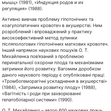
мышц» (1981), «Индукция родов и их
регуляция» (1988).
Активно вивчав проблему гіпотонічних та
коагулопатичних кровотеч в акушерстві. Ним
розроблений і впроваджений у практику
високоефективний метод зупинки
післяпологових гіпотонічних маткових кровотеч.
Інший напрямок наукових пошуків О. Т.
Михайленка пов’язаний з проблемою
перинатальної охорони плода та механізмами
затримки його розвитку. Вагомим доробком
даного наукового періоду є опубліковані праці:
«Тромбогеморагічні ускладнення в акушерстві»
(1984), «Затримка розвитку плоду» (1988),
«Вагітність і роди при захворюванні
гепатобіліарної системи» (1990).
О. Т. Михайленко – автор 600 наукових праць,