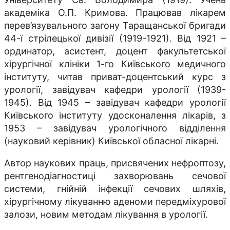
академіка О.П. Кримова. Працював лікарем
перев’язувального загону Таращанської бригади
44-ї стрілецької дивізії (1919-1921). Від 1921 –
ординатор, асистент, доцент факультетської
хірургічної клініки 1-го Київського медичного
інституту, читав приват-доцентський курс з
урології, завідувач кафедри урології (1939-
1945). Від 1945 – завідувач кафедри урології
Київського інституту удосконалення лікарів, з
1953 – завідувач урологічного відділення
(науковий керівник) Київської обласної лікарні.
Автор наукових праць, присвячених нефроптозу,
рентгенодіагностиці захворювань сечової
системи, гнійній інфекції сечових шляхів,
хірургічному лікуванню аденоми передміхурової
залози, новим методам лікування в урології.