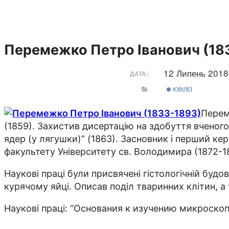
Перемежко Петро Іванович (18
12 Липень 201
ДАТА:
ЮВІЛЕЇ
Перем
(1859). Захистив дисертацію на здобуття вчен
ядер (у лягушки)” (1863). Засновник і перший кері
факультету Університету св. Володимира (1872-1
Наукові праці були присвячені гістологічній будо
курячому яйці. Описав поділ тваринних клітин, а
Наукові праці: “Основания к изучению микроскоп