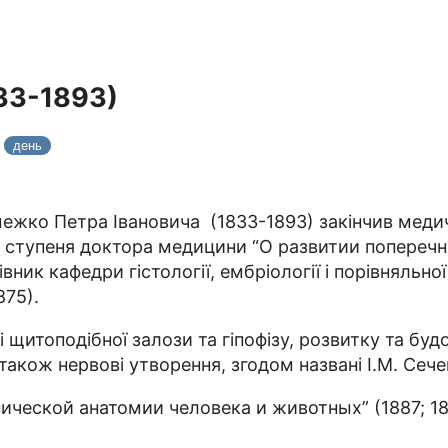
33-1893)
8
день
ежко Петра Івановича (1833-1893) закінчив меди
ого ступеня доктора медицини “О развитии попер
вник кафедри гістології, ембріології і порівняльно
875).
ві щитоподібної залози та гіпофізу, розвитку та бу
 також нервові утворення, згодом названі І.М. Се
ической анатомии человека и животных” (1887; 18