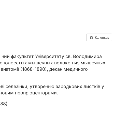
Календар
чний факультет Університету св. Володимира
ечнополосатых мышечных волокон из мышечных
ї анатомії (1868-1890), декан медичного
дові селезінки, утворенню зародкових листків у
ченовим пропріоцепторами.
88).