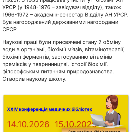
УРСР (у 1948-1976 – завідувач відділу), також
1966-1972 – академік-секретар Відділу АН УРСР.
Був нагороджений державними нагородами
СРСР.
Наукові праці були присвячені стану й обміну
води в організмі, біохімії м’язів, вітамінотерапії,
біохімії ферментів, застосуванню вітамінів і
преміксів у тваринництві, історії біохімії,
філософським питанням природознавства.
Створив наукову школу.
XXIV конференція медичних бібліотек
14.10.2026
15.10.2026