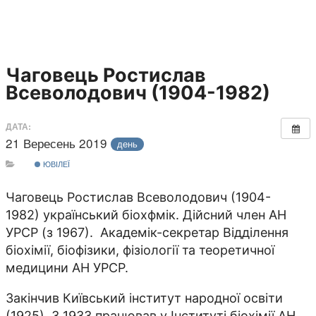
Чаговець Ростислав
Всеволодович (1904-1982)
ДАТА:
21 Вересень 2019
день
ЮВІЛЕЇ
Чаговець Ростислав Всеволодович (1904-
1982) український біохфмік. Дійсний член АН
УРСР (з 1967).
Академік-секретар Відділення
біохімії, біофізики, фізіології та теоретичної
медицини АН УРСР.
Закінчив Київський інститут народної освіти
(1925). З 1933 працював у Інституті біохімії АН