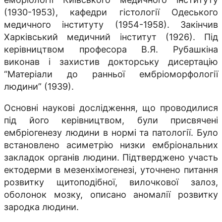
(1930-1953), кафедри гістології Одеського
медичного інституту (1954-1958). Закінчив
Харківський медичний інститут (1926). Під
керівництвом професора В.Я. Рубашкіна
виконав і захистив докторську дисертацію
“Матеріали до ранньої ембріоморфології
людини” (1939).
Основні наукові дослідження, що проводилися
під його керівництвом, були присвячені
ембріогенезу людини в нормі та патології. Було
встановлено асиметрію низки ембріональних
закладок органів людини. Підтверджено участь
ектодерми в мезенхімогенезі, уточнено питання
розвитку щитоподібної, вилочкової залоз,
оболонок мозку, описано аномалії розвитку
зародка людини.