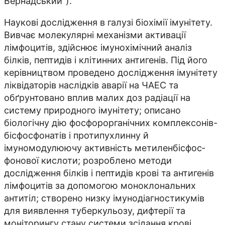
Вернадський”).
Наукові дослідження в галузі біохімії імунітету.
Вивчає молекулярні механізми активації
лімфоцитів, здій­снює імунохімічний аналіз
білків, пеп­тидів і клітинних антигенів. Під його
керівництвом проведено дослідження імунітету
ліквідаторів наслідків аварії на ЧАЕС та
обґрунтовано вплив малих доз радіації на
систему природного імунітету; опи­­сано
біологічну дію фосфорорганічних комплексонів-
бісфосфонатів і протипухлинну й
імуномодулюючу активність метиленбіс­фос­
фонової кислоти; розроб­лено методи
дослідження білків і пептидів крові та антигенів
лімфоцитів за допомогою моноклональних
антитіл; створено низку імунодіагностикумів
для виявлення туберкульозу, дифтерії та
моніторингу стану системи зсідання крові.