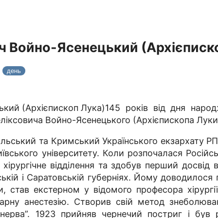
ч Войно-Ясенецький (Архієписк
2
день
145 років від дня народ
ліксовича Войно-Ясенецького (Архієпископа Луки)
ольський та Кримський Українського екзархату РП
ївського університету. Коли розпочалася Російсь
хірургічне відділення та здобув перший досвід 
ій і Саратовській губерніях. Йому доводилося пр
, став екстерном у відомого професора хірургії 
нарну анестезію. Створив свій метод знеболюва
го нерва”. 1923 прийняв чернечий постриг і бу