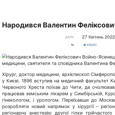
Народився Валентин Феліксови
27 Квітень 202
ДАТА:
ЮВІЛЕЇ
медицини, святителя та сповідника Валентина Фе
Хірург, доктор медицини, архієпископ Сімфероп
у Києві. 1896 вступив на медичний факультет Ки
Червоного Хреста поїхав до Чити, де очолював 
працював земським лікарем у Симбірській, Курськ
гінекологом, і урологом. Переїхавши до Москви
розробляти новий напрямок у хірургії – регіо
регіонарну анестезію другої гілки трійчасто