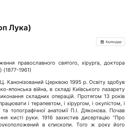
оп Лука)
Календар
ження православного святого, хірурга, доктора
 (1877-1961)
Ц. Канонізований Церквою 1995 р. Освіту здобув
ко-японська війна, в складі Київського лазарету
виконання складних операцій. Протягом 13 років
ацювати і терапевтом, і хірургом, і окулістом, і
та топографічної анатомії П.І. Дяконова. Почав
ння кисті руки. 1916 захистив дисертацію “Про
в рукоположений в єпископи. Того ж року його