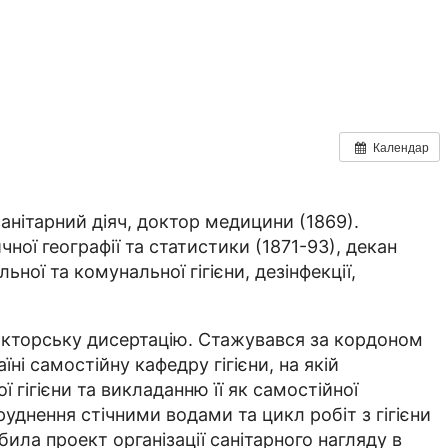
Календар
 санітарний діяч, доктор медицини (1869).
ної географії та статистики (1871-93), декан
ьної та комунальної гігієни, дезінфекції,
докторську дисертацію. Стажувався за кордоном
їні самостійну кафедру гігієни, на якій
гігієни та викладанню її як самостійної
руднення стічними водами та цикл робіт з гігієни
била проект організації санітарного нагляду в