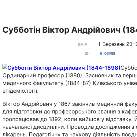
Субботін Віктор Андрійович (1
1 Березень 20
ДАТА:
ЮВІЛЕЇ
Суббот
Ординарний професор (1880). Засновник та перший 
медичного факультету (1884-87) Київського універс
епідеміології.
Віктор Андрійович у 1867 закінчив медичний фак
для підготовки до професорського звання з кафедри
пропрацював до 1892, коли вийшов у відставку. Й
навчальної дисципліни. Проводив дослідження з фі
лікарень. Педагогічну та наукову діяльність поєд