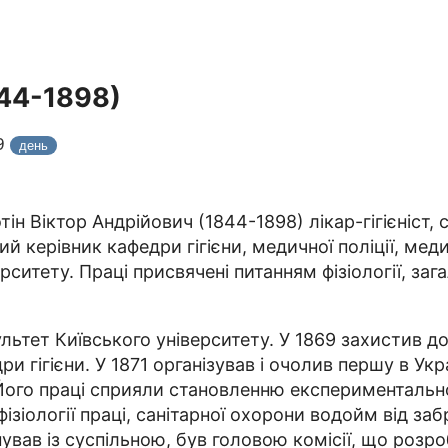
844-1898)
19
день
ін Віктор Андрійович (1844-1898) лікар-гігієніст,
керівник кафедри гігієни, медичної поліції, медич
итету. Праці присвячені питанням фізіології, загал
ультет Київського університету. У 1869 захистив 
 гігієни. У 1871 організував і очолив першу в Укра
ого праці сприяли становленню експериментальної 
зіології праці, санітарної охорони водойм від заб
нував із суспільною, був головою комісії, що розро