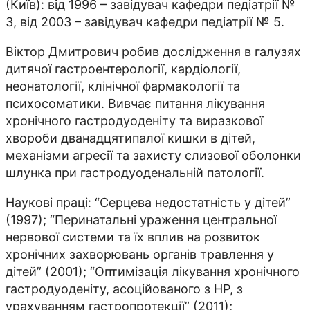
(Київ): від 1996 – завідувач кафедри педіатрії №
3, від 2003 – завідувач кафедри педіатрії № 5.
Віктор Дмитрович робив дослідження в галузях
дитячої гастроентерології, кардіології,
неонатології, клінічної фармакології та
психосоматики. Вивчає питання лікування
хронічного гастродуоденіту та виразкової
хвороби дванадцятипалої кишки в дітей,
механізми агресії та захисту слизової оболонки
шлунка при гастродуоденальній патології.
Наукові праці: “Серцева недостатність у дітей”
(1997); “Перинатальні ураження центральної
нервової системи та їх вплив на розвиток
хронічних захворювань органів травлення у
дітей” (2001); “Оптимізація лікування хронічного
гастродуоденіту, асоційованого з HP, з
урахуванням гастропротекції” (2011);