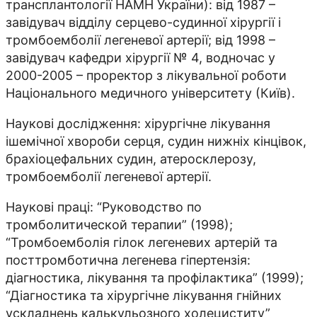
трансплантології НАМН України): від 1987 –
завідувач відділу серцево-судинної хірургії і
тромбоемболії легеневої артерії; від 1998 –
завідувач кафедри хірургії № 4, водночас у
2000-2005 – проректор з лікувальної роботи
Національного медичного університету (Київ).
Наукові дослідження: хірургічне лікування
ішемічної хвороби серця, судин нижніх кінцівок,
брахіоцефальних судин, атеросклерозу,
тромбоемболії легеневої артерії.
Наукові праці: “Руководство по
тромболитической терапии” (1998);
“Тромбоемболія гілок легеневих артерій та
посттромботична легенева гіпертензія:
діагностика, лікування та профілактика” (1999);
“Діагностика та хірургічне лікування гнійних
ускладнень калькульозного холециститу”