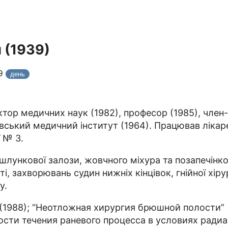
 (1939)
29
день
ктор медичних наук (1982), професор (1985), чле
рківський медичний інститут (1964). Працював ліка
ї № 3.
ідшлункової залози, жовчного міхура та позапечін
, захворювань судин нижніх кінцівок, гнійної хірург
у.
 (1988); “Неотложная хирургия брюшной полости” 
ности течения раневого процесса в условиях ради