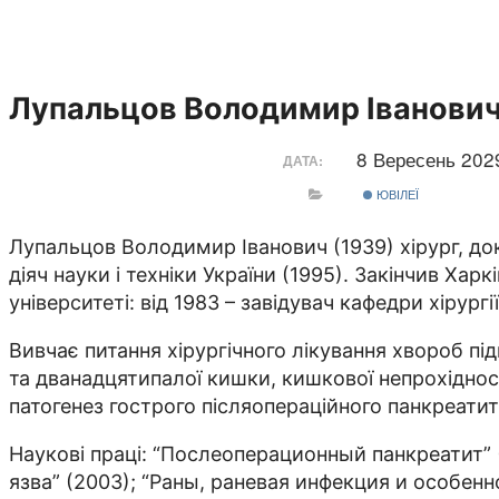
Лупальцов Володимир Іванович
8 Вересень 20
ДАТА:
ЮВІЛЕЇ
Лупальцов Володимир Іванович (1939) хірург, до
діяч науки і техніки України (1995). Закінчив Ха
університеті: від 1983 – завідувач кафедри хірургі
Вивчає питання хірургічного лікування хвороб п
та дванадцятипалої киш­ки, кишкової непрохідності
патогенез гострого післяопераційного панкреатит
Наукові праці: “Послеоперационный панкреатит”
язва” (2003); “Раны, раневая инфекция и особен