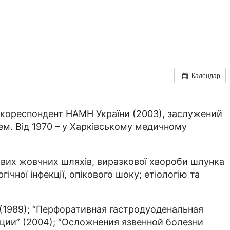
Календар
н-кореспондент НАМН України (2003), заслужений
рем. Від 1970 – у Харківському медичному
кових жовчних шляхів, виразкової хвороби шлунка
ічної інфекції, опікового шоку; етіологію та
(1989); “Пер­форативная гастродуоденальная
ации” (2004); “Осложнения язвенной болезни