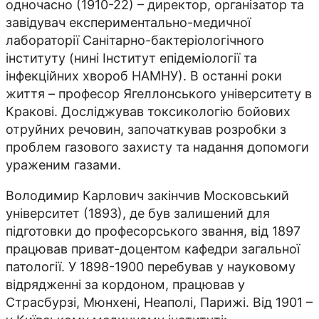
одночасно (1910-22) – директор, організатор та
завідувач експериментально-медичної
лабораторії Санітарно-бактеріологічного
інституту (нині Інститут епідеміології та
інфекційних хвороб НАМНУ). В останні роки
життя – професор Ягеллонського університету в
Кракові. Досліджував токсикологію бойових
отруйних речовин, започаткував розробки з
проблем газового захисту та надання допомоги
ураженим газами.
Володимир Карлович закінчив Московський
університет (1893), де був залишений для
підготовки до професорського звання, від 1897
працював приват-доцентом кафедри загальної
патології. У 1898-1900 перебував у науковому
відрядженні за кордоном, працював у
Страсбурзі, Мюнхені, Неаполі, Парижі. Від 1901 –