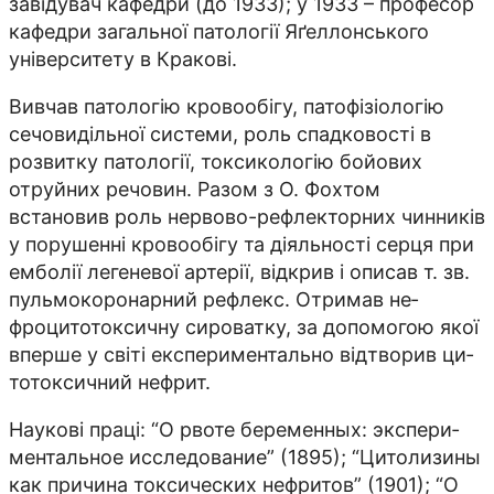
завідувач кафедри (до 1933); у 1933 – професор
кафедри загальної патології Яґеллонського
університету в Кракові.
Вивчав патологію кровообігу, патофізіологію
сечовидільної системи, роль спадковості в
розвитку патології, токсикологію бойових
отруйних речовин. Разом з О. Фохтом
встановив роль нервово-рефлекторних чинників
у порушен­ні кровообігу та діяльності серця при
емболії легеневої артерії, відкрив і описав т. зв.
пульмокоронарний рефлекс. Отримав не­
фроцитотоксичну сироватку, за допомогою якої
вперше у світі експериментально відтворив ци­­
тотоксичний нефрит.
Наукові праці: “О рвоте беременных: экспери­
ментальное исследование” (1895); “Цитоли­зи­ны
как причина токсических нефритов” (1901); “О