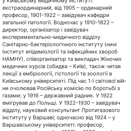
у Київському медичному інституті:
екстраординарний, від 1905 – ординарний
професор, 1901-1922 – завідувач кафедри
загальної патології. Водночас у 1910-1822 –
директор, організа­тор і завідувач
експериментально-медичного відділу
Санітарно-бактеріологічного інституту (нині
Інститут епідеміології та інфекційних хвороб
НАМНУ), співорганізатор та викладач Жіночих
медичних курсів (обидва – Київ), також читав
лекції з ембріології, гістології та зоології в
Київському університеті. Під час 1-ї світової вій­
ни очолював Російську комісію по боротьбі з
газами; у 1916 – державний радник. У 1922
емігрував до Польщі. У 1922-1930 – завідувач
відділу, науковий консультант Протигазового
інституту у Варшаві; одночасно від 1924 – у
Варшавському університеті: професор,