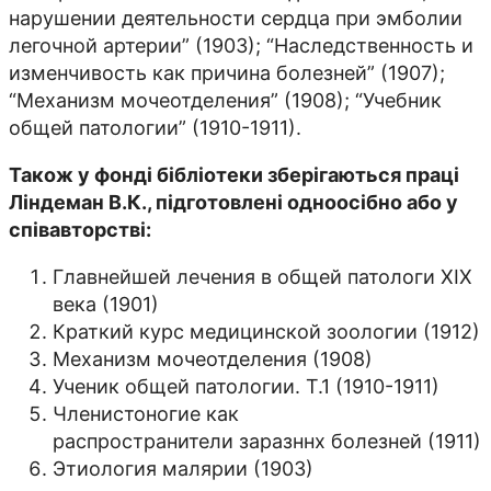
нарушении деятельности сердца при эмболии
легочной артерии” (1903); “Наследственность и
изменчивость как причина бо­лезней” (1907);
“Механизм мочеотде­ления” (1908); “Учебник
общей патологии” (1910-1911).
Також у фонді бібліотеки зберігаються праці
Ліндеман В.К., підготовлені одноосібно або у
співавторстві:
Главнейшей лечения в общей патологи ХІХ
века (1901)
Краткий курс медицинской зоологии (1912)
Механизм мочеотделения (1908)
Ученик общей патологии. T.1 (1910-1911)
Членистоногие как
распространители заразннх болезней (1911)
Этиология малярии (1903)