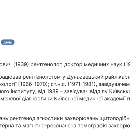
4
день
ович (1939) рентґенолог, доктор медичних наук (19
Працював рентґенологом у Дунаєвецький райлікарні
ології (1966-1970); ст.н.с. (1971-1981), завідуваче
ого інституту; від 1989 – завідувач відділу Київс
меневої діагностики Київської медичної академії 
ань рентґенодіагностики захворювань щитоподібної 
терна та магнітно-резонансна томографія захворюва