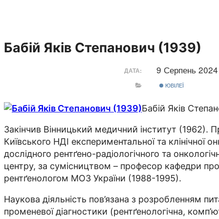
Бабій Яків Степанович (1939)
9 Серпень 202
ДАТА:
ЮВІЛЕЇ
Бабій Яків Степан
Закінчив Вінницький медичний інститут (1962). 
Київського НДІ експериментальної та клінічної онк
дослідного рентґено-радіологічного та онкологічн
центру, за сумісництвом – професор кафедри про
рентґенологом МОЗ України (1988-1995).
Наукова діяльність пов’язана з розробленням пит
променевої діагностики (рентґенологічна, комп’ю