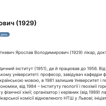
ович (1929)
день
іткевич Ярослав Володимирович (1929) лікар, докт
чний інститут (1951), де й працював до 1956. Ві
ецькому університеті: професор, завідувач кафедри ф
українською мовою, в 1981 залишив Університет і 
ономіки, від 1984 – Інституту геології і геохімії го
ту фізичної хімії; організатор і керівник (від 1989
ікарської комісії відновленого НТШ у Львові; ініц