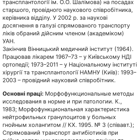
трансплантології ім. О.О. Шалімова) на посадах
старшого, провідного наукового співробітника,
керівника відділу. У 2002 р. за наукові
досягнення в галузі спрямованого транспорту
ліків обраний дійсним членом (академіком)
УАН.
Закінчив Вінницький медичний інститут (1964).
Працював лікарем 1967–73 – у Київському НДІ
ортопедії; 1973–2011 – у Національному інституті
хірургії та трансплантології НАМНУ (Київ): 1993–
2003 – провідний науковий співробітник.
Основні праці:
Морфофункциональные методы
исследования в норме и при патологии. К.,
1983; Морфофункциональная характеристика
нейтрофильных гранулоцитов у больных
гнойным холангитом // КХ. 1995. № 3 (спів­авт.);
Спрямований транспорт антибіотиків при