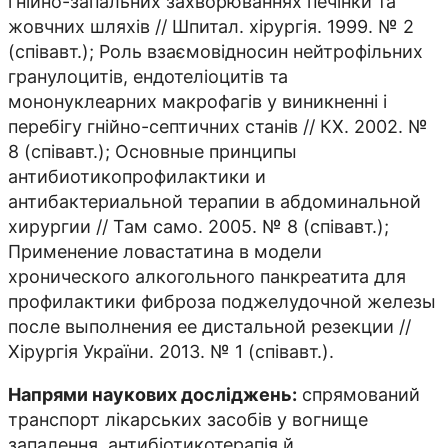
гнійно-запальних захворюваннях печінки та
жовчних шляхів // Шпитал. хірургія. 1999. № 2
(спів­авт.); Роль взаємовідносин нейтрофільних
гранулоцитів, ендотеліоцитів та
мононуклеарних макрофагів у виникненні і
перебігу гнійно-септичних станів // КХ. 2002. №
8 (спів­авт.); Основные прин­ципы
антибиотикопрофилактики и
антибактериальной терапии в абдоминальной
хирургии // Там само. 2005. № 8 (спів­авт.);
Применение ловастатина в модели
хронического алкогольного панкреатита для
профилактики фиброза поджелудочной железы
после выполнения ее дистальной резекции //
Хірургія України. 2013. № 1 (спів­авт.).
Напрями наукових досліджень:
спрямований
транспорт лікарських засобів у вогнище
запалення, антибіотикотерапія й