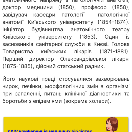
доктор медицини (1850), професор (1858),
завідувач кафедри патології і патологічної
анатомії Київського університету (1854-1874).
Ініціатор будівництва анатомічного театру
Київського університету (1853). Один із
засновників санітарної служби в Києві. Голова
Товариства київських лікарів (1871-1881).
Перший директор Олександрівської лікарні
(1875-1885), дійсний статський радник.
Його наукові праці стосувалися захворювань
нирок, печінки, морфологічних змін в організмі
при запаленні, питань клінічної діагностики та
боротьби з епідеміями (зокрема холери).
XXIV конференція медичних бібліотек