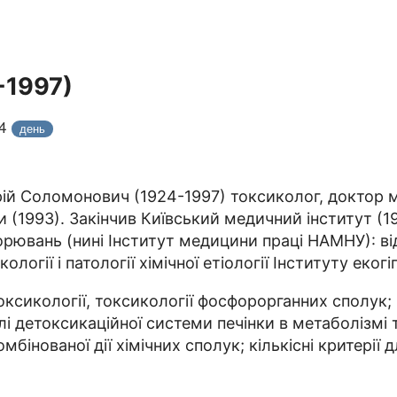
-1997)
24
день
ій Соломонович (1924-1997) токсиколог, доктор м
 (1993). Закінчив Київський медичний інститут (19
орювань (нині Інститут медицини праці НАМНУ): від
огії і патології хімічної етіології Інституту екогігі
оксикології, токсикології фосфорорганних сполук;
лі детоксикаційної системи печінки в метаболізмі т
бінованої дії хімічних сполук; кількісні критерії 