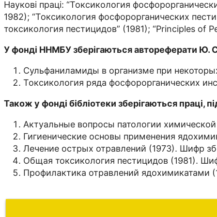
Наукові праці: “Токсикология фосфорорганически
1982); “Токсикология фосфорорганических пести
токсикология пестицидов” (1981); “Principles of Pe
У фонді ННМБУ зберігаються автореферати Ю. С.
Сульфаниламиды в организме при некоторых 
Токсикология ряда фосфорорганических инсек
Також у фонді бібліотеки зберігаються праці, пі
Актуальные вопросы патологии химической э
Гигиенические основы применения ядохимикат
Лечение острых отравлений (1973). Шифр збе
Общая токсикология пестицидов (1981). Шифр 
Профилактика отравлений ядохимикатами (19