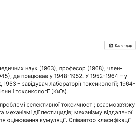
Календар
едичних наук (1963), професор (1968), член-
45), де працював у 1948-1952. У 1952-1964 – у
 1953 – завідувач лабораторії токсикології; 1964-
єни і токсикології (Київ).
 проблемі селективної токсичності; взаємозв’язку
а механізмі дії пестицидів; механізму віддаленої
для оцінювання кумуляції. Співавтор класифікації