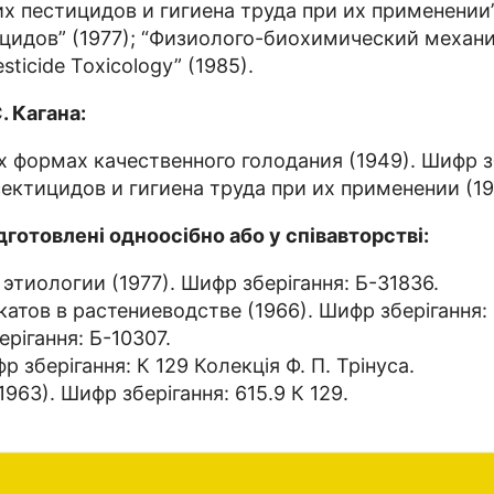
х пестицидов и гигиена труда при их применении”
цидов” (1977); “Физиолого-биохимический механи
sticide Toxicology” (1985).
 Кагана:
формах качественного голодания (1949). Шифр збе
тицидов и гигиена труда при их применении (1961
дготовлені одноосібно або у співавторстві:
тиологии (1977). Шифр зберігання: Б-31836.
ов в растениеводстве (1966). Шифр зберігання: 6
рігання: Б-10307.
зберігання: К 129 Колекція Ф. П. Трінуса.
63). Шифр зберігання: 615.9 К 129.