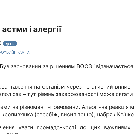
астми і алергії
26
день
ПРОФЕСІЙНІ СВЯТА
Був заснований за рішенням ВООЗ і відзначається 
навантаження на організм через негативний вплив
полісах – тут рівень захворюваності може сягати 
теми на різноманітні речовини. Алергічна реакція
ї, кропив’янка (свербіж, висип тощо), набряк Квінк
чення уваги громадськості до цих важливих 