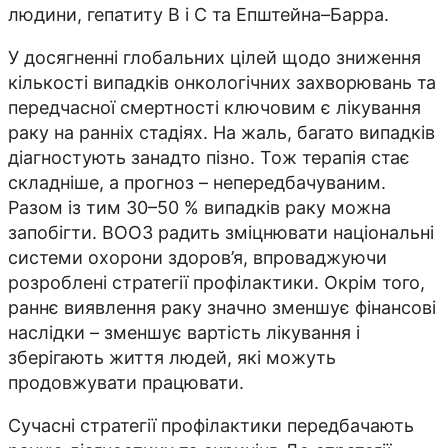
людини, гепатиту B і C та Епштейна–Барра.
У досягненні глобальних цілей щодо зниження
кількості випадків онкологічних захворювань та
передчасної смертності ключовим є лікування
раку на ранніх стадіях. На жаль, багато випадків
діагностують занадто пізно. Тож терапія стає
складніше, а прогноз – непередбачуваним.
Разом із тим 30–50 % випадків раку можна
запобігти. ВООЗ радить зміцнювати національні
системи охорони здоров’я, впроваджуючи
розроблені стратегії профілактики. Окрім того,
раннє виявлення раку значно зменшує фінансові
наслідки – зменшує вартість лікування і
зберігають життя людей, які можуть
продовжувати працювати.
Сучасні стратегії профілактики передбачають