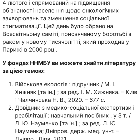
4 лютого і спрямований на підвищення
обізнаності населення щодо онкологічних
захворювань та зменшення соціальної
стигматизації. Цей день було обрано на
Всесвітньому саміті, присвяченому боротьбі з
раком у новому тисячолітті, який проходив у
Парижі в 2000 році.
У фондах ННМБУ ви можете знайти літературу
за цією темою:
Військова екологія : підручник / М. І.
Хижняк [та ін.] ; за ред. І. М. Хижняка. – Київ
: Чалчинська Н. В., 2020. – 677 с.
Довідник з медико-соціальної експертизи і
реабілітації : навчальний посібник : у 3 т. /
Л. Ю. Науменко [та ін.] ; за ред. Л. Ю.
Науменка; Дніпров. держ. мед. ун-т. –
Дніпро : Ліра, 2021.