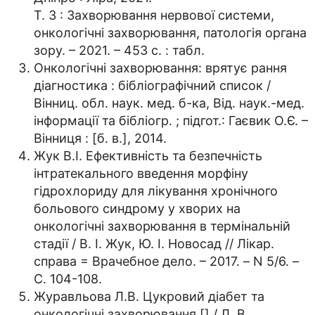
Т. 3 : Захворювання нервової системи,
онкологічні захворювання, патологія органа
зору. – 2021. – 453 с. : табл.
Онкологічні захворювання: врятує рання
діагностика : бібліографічний список /
Вінниц. обл. наук. мед. б-ка, Від. наук.-мед.
інформації та бібліогр. ; підгот.: Гаєвик О.Є. –
Вінниця : [б. в.], 2014.
Жук В.І. Ефективність та безпечність
інтратекального введення морфіну
гідрохлориду для лікування хронічного
больового синдрому у хворих на
онкологічні захворювання в термінальній
стадії / В. І. Жук, Ю. І. Новосад // Лікар.
справа = Врачебное дело. – 2017. – N 5/6. –
С. 104-108.
Журавльова Л.В. Цукровий діабет та
онкологічні захворювання [] / Л. В.