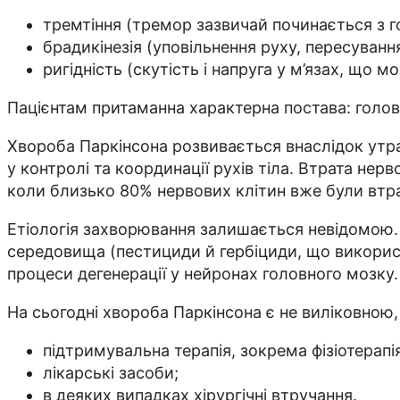
тремтіння (тремор зазвичай починається з г
брадикінезія (уповільнення руху, пересуван
ригідність (скутість і напруга у м’язах, що м
Пацієнтам притаманна характерна постава: голова 
Хвороба Паркінсона розвивається внаслідок утрат
у контролі та координації рухів тіла. Втрата н
коли близько 80% нервових клітин вже були втрач
Етіологія захворювання залишається невідомою. Н
середовища (пестициди й гербіциди, що використ
процеси дегенерації у нейронах головного мозку.
На сьогодні хвороба Паркінсона є не виліковною
підтримувальна терапія, зокрема фізіотерапія
лікарські засоби;
в деяких випадках хірургічні втручання.