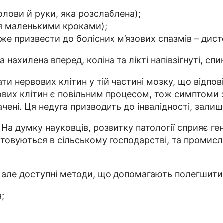
олови й руки, яка розслаблена);
ня маленькими кроками);
оже призвести до болісних м’язових спазмів – дисто
нахилена вперед, коліна та лікті напівзігнуті, спи
и нервових клітин у тій частині мозку, що відпов
ервових клітин є повільним процесом, тож симптом
ені. Ця недуга призводить до інвалідності, залиш
а думку науковців, розвитку патології сприяє ген
овуються в сільському господарстві, та промислов
, але доступні методи, що допомагають полегшити
;