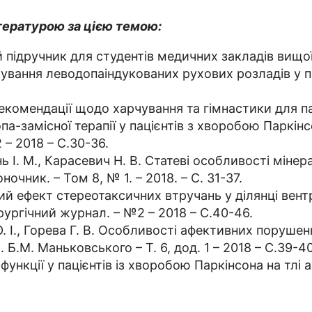
тературою за цією темою:
й підручник для студентів медичних закладів вищої 
кування леводопаіндукованих рухових розладів у п
 Рекомендації щодо харчування та гімнастики для па
а-замісної терапії у пацієнтів з хворобою Паркінсо
– 2018 – С.30-36.
 І. М., Карасевич Н. В. Статеві особливості мінерал
чник. – Том 8, № 1. – 2018. – С. 31-37.
ий ефект стереотаксичних втручань у ділянці вентр
рургічний журнал. – №2 – 2018 – С.40-46.
. І., Горева Г. В. Особливості афективних порушен
. Б.М. Маньковського – Т. 6, дод. 1 – 2018 – С.39-4
ункції у пацієнтів із хворобою Паркінсона на тлі а