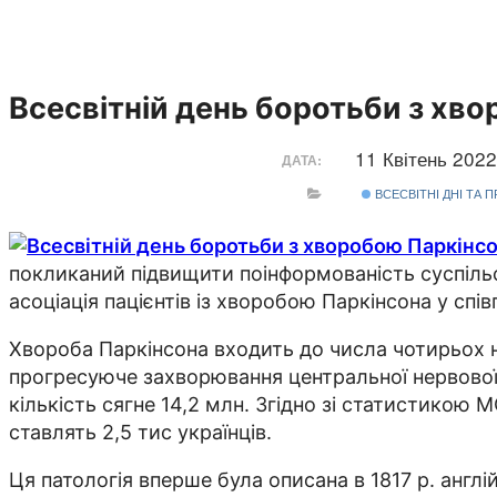
Всесвітній день боротьби з хв
11 Квітень 202
ДАТА:
ВСЕСВІТНІ ДНІ ТА 
покликаний підвищити поінформованість суспільс
асоціація пацієнтів із хворобою Паркінсона у спі
Хвороба Паркінсона входить до числа чотирьох 
прогресуюче захворювання центральної нервової си
кількість сягне 14,2 млн. Згідно зі статистикою 
ставлять 2,5 тис українців.
Ця патологія вперше була описана в 1817 р. анг