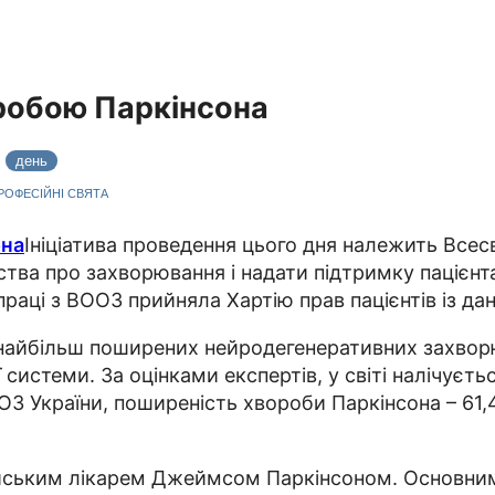
оробою Паркінсона
2
день
ПРОФЕСІЙНІ СВЯТА
Ініціатива проведення цього дня належить Всесві
тва про захворювання і надати підтримку пацієнта
впраці з ВООЗ прийняла Хартію прав пацієнтів із да
найбільш поширених нейродегенеративних захворю
стеми. За оцінками експертів, у світі налічується
МОЗ України, поширеність хвороби Паркінсона – 61,
лійським лікарем Джеймсом Паркінсоном. Основни