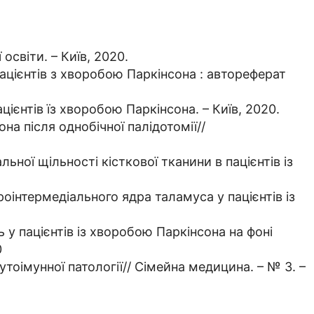
освіти. – Київ, 2020.
ацієнтів з хворобою Паркінсона : автореферат
цієнтів їз хворобою Паркінсона. – Київ, 2020.
на після однобічної палідотомії//
ьної щільності кісткової тканини в пацієнтів із
оінтермедіального ядра таламуса у пацієнтів із
ь у пацієнтів із хворобою Паркінсона на фоні
0
утоімунної патології// Сімейна медицина. – № 3. –