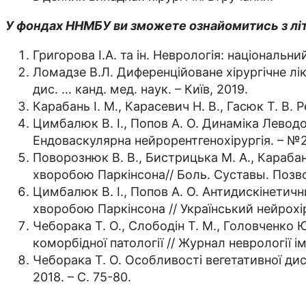
У фондах ННМБУ ви зможете ознайомитись з лі
Григорова І.А. та ін. Неврологія: національни
Ломадзе В.Л. Диференційоване хірургічне лі
дис. … канд. мед. наук. – Київ, 2019.
Карабань І. М., Карасевич Н. В., Гасюк Т. В.
Цимбалюк В. І., Попов А. О. Динаміка Леводоп
Ендоваскулярна нейрорентгенохірургія. – №2 
Поворознюк В. В., Бистрицька М. А., Карабань
хворобою Паркінсона// Боль. Суставы. Позвоно
Цимбалюк В. І., Попов А. О. Антидискінетичн
хворобою Паркінсона // Український нейрохі
Чеборака Т. О., Слободін Т. М., Головченко Ю
коморбідної патології // Журнал неврології ім
Чеборака Т. О. Особливості вегетативної дисф
2018. – С. 75-80.