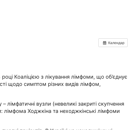
Календар
році Коаліцією з лікування лімфоми, що об’єднує
кості щодо симптом різних видів лімфом,
– лімфатичні вузли (невеликі закриті скупчення
пи: лімфома Ходжкіна та неходжкінські лімфоми