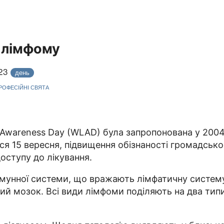
о лімфому
023
день
ПРОФЕСІЙНІ СВЯТА
 Awareness Day (WLAD) була запропонована у 2004 
яться 15 вересня, підвищення обізнаності громадсь
доступу до лікування.
імунної системи, що вражають лімфатичну систему 
овий мозок. Всі види лімфоми поділяють на два ти