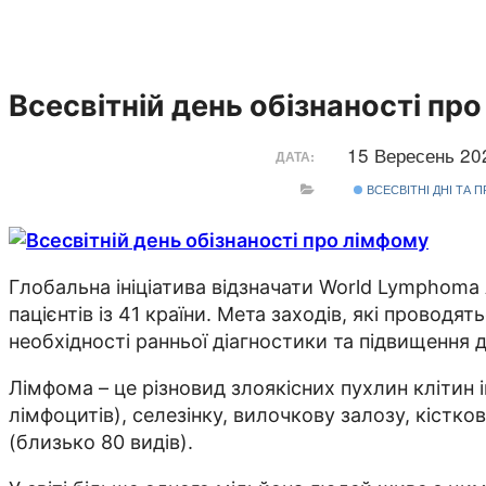
Всесвітній день обізнаності пр
15 Вересень 2
ДАТА:
ВСЕСВІТНІ ДНІ ТА 
Глобальна ініціатива відзначати World Lymphoma
пацієнтів із 41 країни. Мета заходів, які провод
необхідності ранньої діагностики та підвищення 
Лімфома – це різновид злоякісних пухлин клітин 
лімфоцитів), селезінку, вилочкову залозу, кістк
(близько 80 видів).