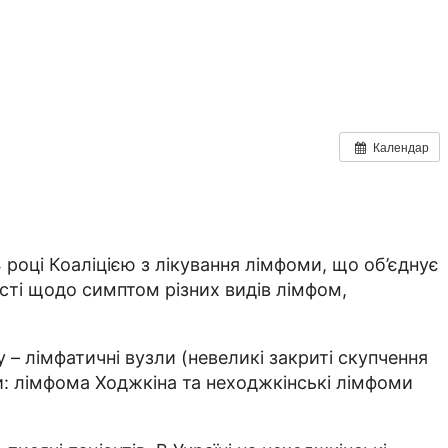
Календар
році Коаліцією з лікування лімфоми, що об’єднує
кості щодо симптом різних видів лімфом,
– лімфатичні вузли (невеликі закриті скупчення
пи: лімфома Ходжкіна та неходжкінські лімфоми