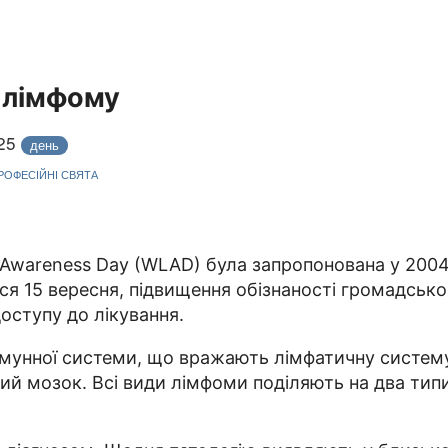
о лімфому
025
день
ПРОФЕСІЙНІ СВЯТА
 Awareness Day (WLAD) була запропонована у 2004 
яться 15 вересня, підвищення обізнаності громадсь
доступу до лікування.
імунної системи, що вражають лімфатичну систему 
овий мозок. Всі види лімфоми поділяють на два ти