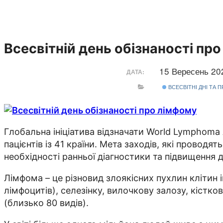
Всесвітній день обізнаності пр
15 Вересень 2
ДАТА:
ВСЕСВІТНІ ДНІ ТА 
Глобальна ініціатива відзначати World Lymphoma
пацієнтів із 41 країни. Мета заходів, які провод
необхідності ранньої діагностики та підвищення 
Лімфома – це різновид злоякісних пухлин клітин 
лімфоцитів), селезінку, вилочкову залозу, кістк
(близько 80 видів).