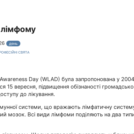
о лімфому
026
день
ПРОФЕСІЙНІ СВЯТА
 Awareness Day (WLAD) була запропонована у 2004 
яться 15 вересня, підвищення обізнаності громадсь
доступу до лікування.
імунної системи, що вражають лімфатичну систему 
овий мозок. Всі види лімфоми поділяють на два ти