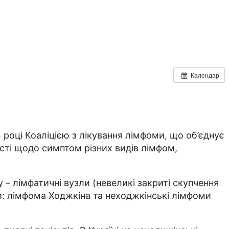
Календар
році Коаліцією з лікування лімфоми, що об’єднує
кості щодо симптом різних видів лімфом,
– лімфатичні вузли (невеликі закриті скупчення
пи: лімфома Ходжкіна та неходжкінські лімфоми