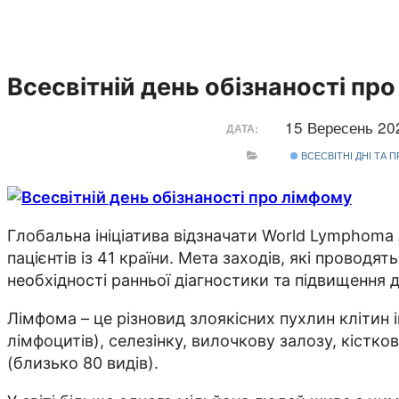
Всесвітній день обізнаності пр
15 Вересень 2
ДАТА:
ВСЕСВІТНІ ДНІ ТА 
Глобальна ініціатива відзначати World Lymphoma
пацієнтів із 41 країни. Мета заходів, які провод
необхідності ранньої діагностики та підвищення 
Лімфома – це різновид злоякісних пухлин клітин 
лімфоцитів), селезінку, вилочкову залозу, кістк
(близько 80 видів).