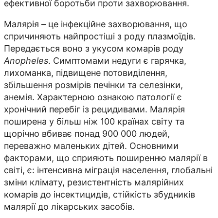
ефективної боротьби проти захворювання.
Малярія – це інфекційне захворювання, що
спричиняють найпростіші з роду плазмоїдів.
Передається воно з укусом комарів роду
Anopheles
. Симптомами недуги є гарячка,
лихоманка, підвищене потовиділення,
збільшення розмірів печінки та селезінки,
анемія. Характерною ознакою патології є
хронічний перебіг із рецидивами. Малярія
поширена у більш ніж 100 країнах світу та
щорічно вбиває понад 900 000 людей,
переважно маленьких дітей. Основними
факторами, що сприяють поширенню малярії в
світі, є: інтенсивна міграція населення, глобальні
зміни клімату, резистентність малярійних
комарів до інсектицидів, стійкість збудників
малярії до лікарських засобів.