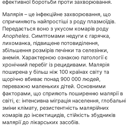
ефективної боротьби проти захворювання.
Малярія – це інфекційне захворювання, що
спричиняють найпростіші з роду плазмоїдів.
Передається воно з укусом комарів роду
Anopheles
. Симптомами недуги є гарячка,
лихоманка, підвищене потовиділення,
збільшення розмірів печінки та селезінки,
анемія. Характерною ознакою патології є
хронічний перебіг із рецидивами. Малярія
поширена у більш ніж 100 країнах світу та
щорічно вбиває понад 900 000 людей,
переважно маленьких дітей. Основними
факторами, що сприяють поширенню малярії в
світі, є: інтенсивна міграція населення, глобальні
зміни клімату, резистентність малярійних
комарів до інсектицидів, стійкість збудників
малярії до лікарських засобів.