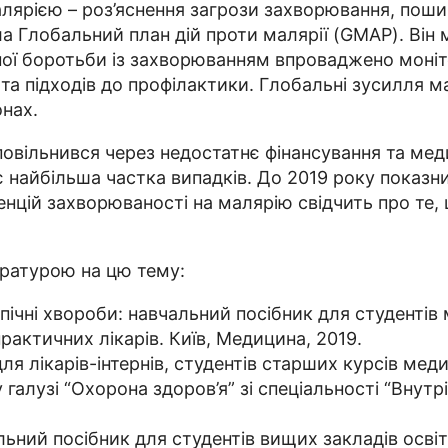
лярією – роз’яснення загрози захворювання, поши
а Глобальний план дій проти малярії (GMAP). Він 
ної боротьби із захворюванням впроваджено моніто
та підходів до профілактики. Глобальні зусилля 
онах.
сповільнився через недостатнє фінансування та ме
 найбільша частка випадків. До 2019 року показн
енцій захворюваності на малярію свідчить про те,
ратурою на цю тему:
ічні хвороби: навчальний посібник для студентів м
практичних лікарів. Київ, Медицина, 2019.
я лікарів-інтернів, студентів старших курсів меди
галузі “Охорона здоров’я” зі спеціальності “Внутріш
льний посібник для студентів вищих закладів освіти