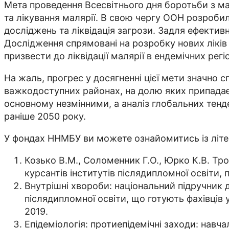
Мета проведення Всесвітнього дня боротьби з ма
та лікування малярії. В свою чергу ООН розробил
досліджень та ліквідація загрози. Задля ефектив
Дослідження спрямовані на розробку нових ліків 
призвести до ліквідації малярії в ендемічних регі
На жаль, прогрес у досягненні цієї мети значно 
важкодоступних районах, на долю яких припадає
основному незмінними, а аналіз глобальних тенд
раніше 2050 року.
У фондах ННМБУ ви можете ознайомитись із літе
Козько В.М., Соломенник Г.О., Юрко К.В. Троп
курсантів інститутів післядипломної освіти, 
Внутрішні хвороби: національний підручник дл
післядипломної освіти, що готують фахівців у 
2019.
Епідеміологія: протиепідемічні заходи: навча