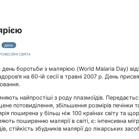
ярією
6
день
ПРОФЕСІЙНІ СВЯТА
й день боротьби з малярією (World Malaria Day) ві
оров’я на 60-ій сесії в травні 2007 р. День прис
ювання.
иняють найпростіші з роду плазмоїдів. Передаєть
ене потовиділення, збільшення розмірів печінки т
лярія поширена у більш ніж 100 країнах світу та щ
ть поширенню малярії в світі, є: інтенсивна мігра
в, стійкість збудників малярії до лікарських засоб