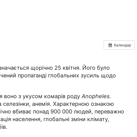
Календар
дзначається щорічно 25 квітня. Його було
вячений пропаганді глобальних зусиль щодо
ся воно з укусом комарів роду
Anopheles
.
а селезінки, анемія. Характерною ознакою
орічно вбиває понад 900 000 людей, переважно
ція населення, глобальні зміни клімату,
ів.