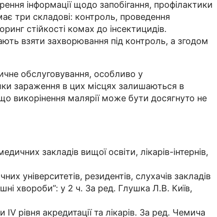
рення інформації щодо запобігання, профілактики
має три складові: контроль, проведення
ринг стійкості комах до інсектицидів.
мають взяти захворювання під контроль, а згодом
дичне обслуговування, особливо у
ики зараження в цих місцях залишаються в
 що викорінення малярії може бути досягнуто не
едичних закладів вищої освіти, лікарів-інтернів,
чних університетів, резидентів, слухачів закладів
ні хвороби”: у 2 ч. За ред. Глушка Л.В. Київ,
 IV рівня акредитації та лікарів. За ред. Чемича