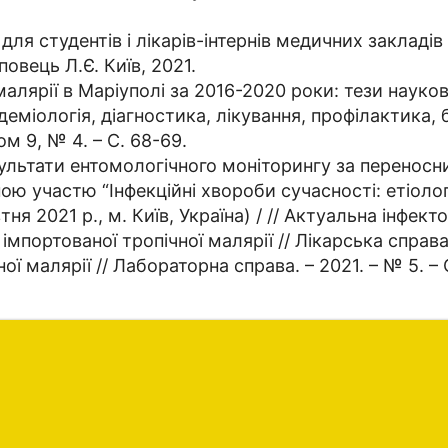
для студентів і лікарів-інтернів медичних закладів
повець Л.Є. Київ, 2021.
 малярії в Маріуполі за 2016-2020 роки: тези наук
ідеміологія, діагностика, лікування, профілактика, б
ом 9, № 4. – С. 68-69.
зультати ентомологічного моніторингу за переносни
 участю “Інфекційні хвороби сучасності: етіологія
я 2021 р., м. Київ, Україна) / // Актуальна інфектол
імпортованої тропічної малярії // Лікарська справа
ї малярії // Лабораторна справа. – 2021. – № 5. – 