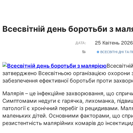
Всесвітній день боротьби з мал
25 Квітень 202
ДАТА:
ВСЕСВІТНІ ДНІ ТА 
Всесвітні
затверджено Всесвітньою організацією охорони зд
забезпечення ефективної боротьби проти захвор
Малярія – це інфекційне захворювання, що сприч
Симптомами недуги є гарячка, лихоманка, підвищ
патології є хронічний перебіг із рецидивами. Ма
маленьких дітей. Основними факторами, що сприяю
резистентність малярійних комарів до інсектициді