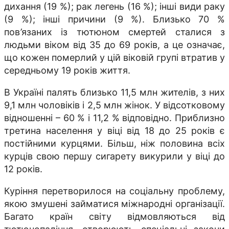
дихання (19 %); рак легень (16 %); інші види раку
(9 %); інші причини (9 %). Близько 70 %
пов
’
язаних із тютюном смертей сталися з
людьми віком від 35 до 69 років, а це означає,
що кожен померлий у цій віковій групі втратив у
середньому 19 років життя.
В Україні палять близько 11,5 млн жителів, з них
9,1 млн чоловіків і 2,5 млн жінок. У відсотковому
відношенні – 60 % і 11,2 % відповідно. Приблизно
третина населення у віці від 18 до 25 років є
постійними курцями. Більш, ніж половина всіх
курців свою першу сигарету викурили у віці до
12 років.
Куріння перетворилося на соціальну проблему,
якою змушені займатися міжнародні організації.
Багато країн світу відмовляються від