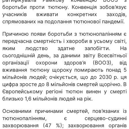
боротьби проти тютюну. Конвенція зобов
’
язує
учасників вживати конкретних заходів,
спрямованих на подолання тютюнової пандемії.
Причиною появи боротьби з тютюнопалінням є
передчасна смертність і хвороби в усьому світі,
яким людство здатне запобігти. На
сьогоднішній день, за даними звіту Всесвітньої
організації охорони здоров
’
я (ВООЗ), від
вживання тютюну щороку помирають понад 5
мільйонів людей; очікується, що до 2030 р. ця
цифра зросте до 8 мільйонів смертей щорічно. В
Європейському регіоні тютюн винен у смерті
близько 1,6 мільйонів людей на рік.
Основними причинами смертей, пов
’
язаних із
тютюнопалінням, є серцево-судинні
захворювання (47 %); захворювання органів