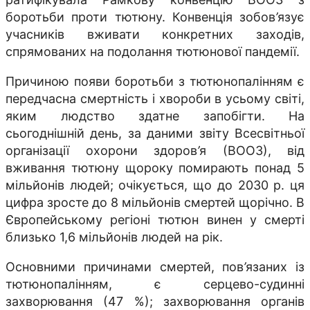
боротьби проти тютюну. Конвенція зобов
’
язує
учасників вживати конкретних заходів,
спрямованих на подолання тютюнової пандемії.
Причиною появи боротьби з тютюнопалінням є
передчасна смертність і хвороби в усьому світі,
яким людство здатне запобігти. На
сьогоднішній день, за даними звіту Всесвітньої
організації охорони здоров
’
я (ВООЗ), від
вживання тютюну щороку помирають понад 5
мільйонів людей; очікується, що до 2030 р. ця
цифра зросте до 8 мільйонів смертей щорічно. В
Європейському регіоні тютюн винен у смерті
близько 1,6 мільйонів людей на рік.
Основними причинами смертей, пов
’
язаних із
тютюнопалінням, є серцево-судинні
захворювання (47 %); захворювання органів