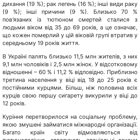
дихання (19 %); рак легень (16 %); інші види раку
(9 %); інші причини (9 %). Близько 70 %
пов
’
язаних із тютюном смертей сталися з
людьми віком від 35 до 69 років, а це означає,
що кожен померлий у цій віковій групі втратив у
середньому 19 років життя.
В Україні палять близько 11,5 млн жителів, з них
9,1 млн чоловіків і 2,5 млн жінок. У відсотковому
відношенні – 60 % і 11,2 % відповідно. Приблизно
третина населення у віці від 18 до 25 років є
постійними курцями. Більш, ніж половина всіх
курців свою першу сигарету викурили у віці до
12 років.
Куріння перетворилося на соціальну проблему,
якою змушені займатися міжнародні організації.
Багато країн світу відмовляються від