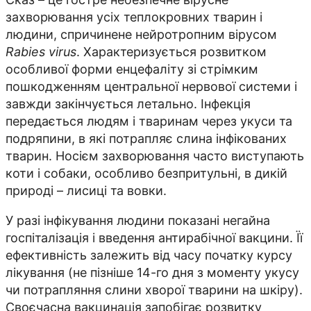
захворювання усіх теплокровних тварин і
людини, спричинене нейротропним вірусом
Rabies virus
. Характеризується розвитком
особливої форми енцефаліту зі стрімким
пошкодженням центральної нервової системи і
завжди закінчується летально. Інфекція
передається людям і тваринам через укуси та
подряпини, в які потрапляє слина інфікованих
тварин. Носієм захворювання часто виступають
коти і собаки, особливо безпритульні, в дикій
природі – лисиці та вовки.
У разі інфікування людини показані негайна
госпіталізація і введення антирабічної вакцини. Її
ефективність залежить від часу початку курсу
лікування (не пізніше 14-го дня з моменту укусу
чи потрапляння слини хворої тварини на шкіру).
Своєчасна вакцинація запобігає розвитку