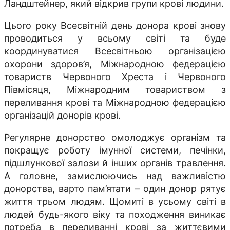
Ландштейнер, який відкрив групи крові людини.
Цього року Всесвітній день донора крові знову
проводиться у всьому світі та буде
координуватися Всесвітньою організацією
охорони здоров’я, Міжнародною федерацією
товариств Червоного Хреста і Червоного
Півмісяця, Міжнародним товариством з
переливання крові та Міжнародною федерацією
організацій донорів крові.
Регулярне донорство омолоджує організм та
покращує роботу імунної системи, печінки,
підшлункової залози й інших органів травлення.
А головне, замислюючись над важливістю
донорства, варто пам’ятати – один донор рятує
життя трьом людям. Щомиті в усьому світі в
людей будь-якого віку та походження виникає
потреба в переливанні крові за життєвими