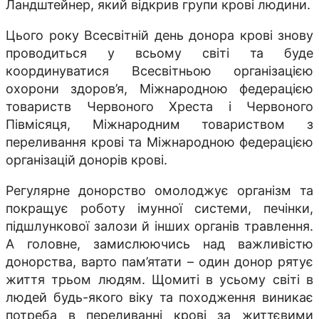
Ландштейнер, який відкрив групи крові людини.
Цього року Всесвітній день донора крові знову
проводиться у всьому світі та буде
координуватися Всесвітньою організацією
охорони здоров’я, Міжнародною федерацією
товариств Червоного Хреста і Червоного
Півмісяця, Міжнародним товариством з
переливання крові та Міжнародною федерацією
організацій донорів крові.
Регулярне донорство омолоджує організм та
покращує роботу імунної системи, печінки,
підшлункової залози й інших органів травлення.
А головне, замислюючись над важливістю
донорства, варто пам’ятати – один донор рятує
життя трьом людям. Щомиті в усьому світі в
людей будь-якого віку та походження виникає
потреба в переливанні крові за життєвими