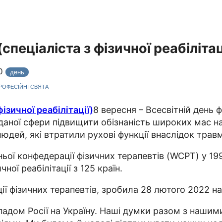
спеціаліста з фізичної реабілітац
20
день
ПРОФЕСІЙНІ СВЯТА
8 вересня – Всесвітній день ф
 даної сфери підвищити обізнаність широких мас н
людей, які втратили рухові функції внаслідок трав
ньої конфедерації фізичних терапевтів (WCPT) у 199
ної реабілітації з 125 країн.
ї фізичних терапевтів, зробила 28 лютого 2022 на
адом Росії на Україну. Наші думки разом з нашими