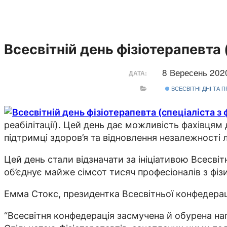
Всесвітній день фізіотерапевта (
8 Вересень 20
ДАТА:
ВСЕСВІТНІ ДНІ ТА 
реабілітації). Цей день дає можливість фахівцям
підтримці здоров’я та відновлення незалежності 
Цей день стали відзначати за ініціативою Всесвіт
об’єднує майже сімсот тисяч професіоналів з фізич
Емма Стокс, президентка Всесвітньої конфедераці
“Всесвітня конфедерація засмучена й обурена нап