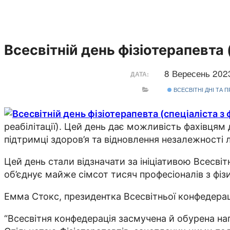
Всесвітній день фізіотерапевта (
8 Вересень 20
ДАТА:
ВСЕСВІТНІ ДНІ ТА 
реабілітації). Цей день дає можливість фахівцям
підтримці здоров’я та відновлення незалежності 
Цей день стали відзначати за ініціативою Всесвіт
об’єднує майже сімсот тисяч професіоналів з фізич
Емма Стокс, президентка Всесвітньої конфедераці
“Всесвітня конфедерація засмучена й обурена нап