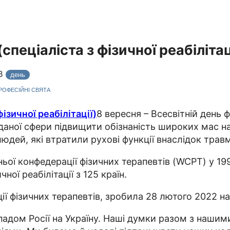
спеціаліста з фізичної реабілітац
23
день
ПРОФЕСІЙНІ СВЯТА
8 вересня – Всесвітній день ф
 даної сфери підвищити обізнаність широких мас н
людей, які втратили рухові функції внаслідок трав
ньої конфедерації фізичних терапевтів (WCPT) у 199
ної реабілітації з 125 країн.
ї фізичних терапевтів, зробила 28 лютого 2022 на
адом Росії на Україну. Наші думки разом з нашими