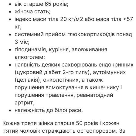
вік старше 65 років;
жіноча стать;
індекс маси тіла 20 кг/м2 або маса тіла <57
кг;
системний прийом глюкокортикоїдів понад
3 міс;
гіподинамія, куріння, зловживання
алкоголем;
наявність деяких захворювань ендокринних
(цукровий діабет 2-го типу), аутоімунних
(целіакія), онкологічних, а також
порушення всмоктування в кишечнику і
порушення травлення, ревматоїдний
артрит;
належність до білої раси.
Кожна третя жінка старше 50 років і кожен
п’ятий чоловік страждають остеопорозом. За