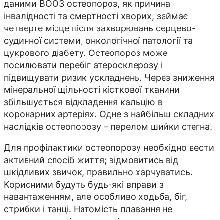
даними ВООЗ остеопороз, як причина
інвалідності та смертності хворих, займає
четверте місце після захворювань серцево-
судинної системи, онкологічної патології та
цукрового діабету. Остеопороз може
посилювати перебіг атеросклерозу і
підвищувати ризик ускладнень. Через зниження
мінеральної щільності кісткової тканини
збільшується відкладення кальцію в
коронарних артеріях. Одне з найбільш складних
наслідків остеопорозу – перелом шийки стегна.
Для профілактики остеопорозу необхідно вести
активний спосіб життя; відмовитись від
шкідливих звичок, правильно харчуватись.
Корисними будуть будь-які вправи з
навантаженням, але особливо ходьба, біг,
стрибки і танці. Натомість плавання не